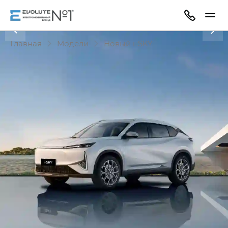
Главная
Модели
Новый i‑SKY