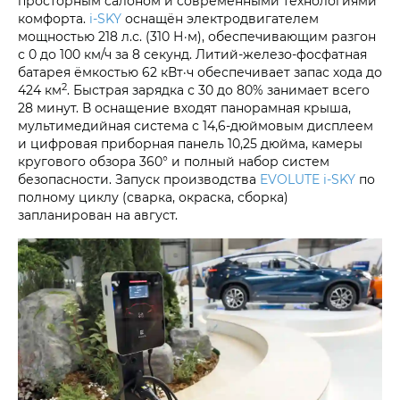
просторным салоном и современными технологиями
комфорта.
i‑SKY
оснащён электродвигателем
мощностью 218 л.с. (310 Н·м), обеспечивающим разгон
с 0 до 100 км/ч за 8 секунд. Литий-железо-фосфатная
батарея ёмкостью 62 кВт·ч обеспечивает запас хода до
2
424 км
. Быстрая зарядка с 30 до 80% занимает всего
28 минут. В оснащение входят панорамная крыша,
мультимедийная система с 14,6-дюймовым дисплеем
и цифровая приборная панель 10,25 дюйма, камеры
кругового обзора 360° и полный набор систем
безопасности. Запуск производства
EVOLUTE i‑SKY
по
полному циклу (сварка, окраска, сборка)
запланирован на август.