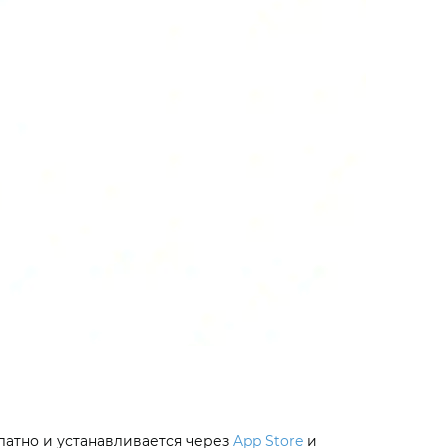
атно и устанавливается через
App Store
и