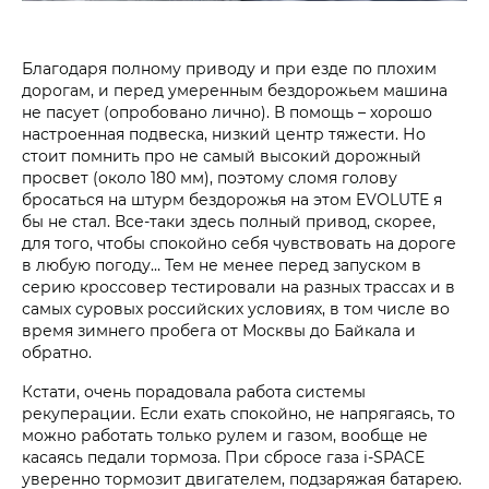
Благодаря полному приводу и при езде по плохим
дорогам, и перед умеренным бездорожьем машина
не пасует (опробовано лично). В помощь – хорошо
настроенная подвеска, низкий центр тяжести. Но
стоит помнить про не самый высокий дорожный
просвет (около 180 мм), поэтому сломя голову
бросаться на штурм бездорожья на этом EVOLUTE я
бы не стал. Все-таки здесь полный привод, скорее,
для того, чтобы спокойно себя чувствовать на дороге
в любую погоду… Тем не менее перед запуском в
серию кроссовер тестировали на разных трассах и в
самых суровых российских условиях, в том числе во
время зимнего пробега от Москвы до Байкала и
обратно.
Кстати, очень порадовала работа системы
рекуперации. Если ехать спокойно, не напрягаясь, то
можно работать только рулем и газом, вообще не
касаясь педали тормоза. При сбросе газа i‑SPACE
уверенно тормозит двигателем, подзаряжая батарею.