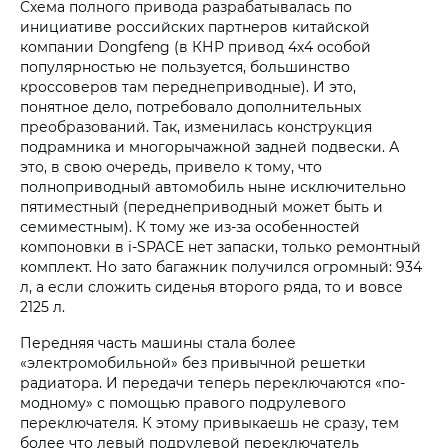
Схема полного привода разрабатывалась по
инициативе российских партнеров китайской
компании Dongfeng (в КНР привод 4х4 особой
популярностью не пользуется, большинство
кроссоверов там переднеприводные). И это,
понятное дело, потребовало дополнительных
преобразований. Так, изменилась конструкция
подрамника и многорычажной задней подвески. А
это, в свою очередь, привело к тому, что
полноприводный автомобиль ныне исключительно
пятиместный (переднеприводный может быть и
семиместным). К тому же из-за особенностей
компоновки в i‑SPACE нет запаски, только ремонтный
комплект. Но зато багажник получился огромный: 934
л, а если сложить сиденья второго ряда, то и вовсе
2125 л.
Передняя часть машины стала более
«электромобильной» без привычной решетки
радиатора. И передачи теперь переключаются «по-
модному» с помощью правого подрулевого
переключателя. К этому привыкаешь не сразу, тем
более что левый подрулевой переключатель