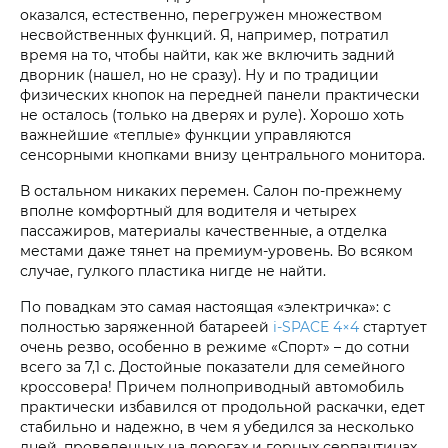
оказался, естественно, перегружен множеством
несвойственных функций. Я, например, потратил
время на то, чтобы найти, как же включить задний
дворник (нашел, но не сразу). Ну и по традиции
физических кнопок на передней панели практически
не осталось (только на дверях и руле). Хорошо хоть
важнейшие «теплые» функции управляются
сенсорными кнопками внизу центрального монитора.
В остальном никаких перемен. Салон по-прежнему
вполне комфортный для водителя и четырех
пассажиров, материалы качественные, а отделка
местами даже тянет на премиум-уровень. Во всяком
случае, гулкого пластика нигде не найти.
По повадкам это самая настоящая «электричка»: с
полностью заряженной батареей
i‑SPACE 4×4
стартует
очень резво, особенно в режиме «Спорт» – до сотни
всего за 7,1 с. Достойные показатели для семейного
кроссовера! Причем полноприводный автомобиль
практически избавился от продольной раскачки, едет
стабильно и надежно, в чем я убедился за несколько
дней, проведенных на дорогах и горных серпантинах