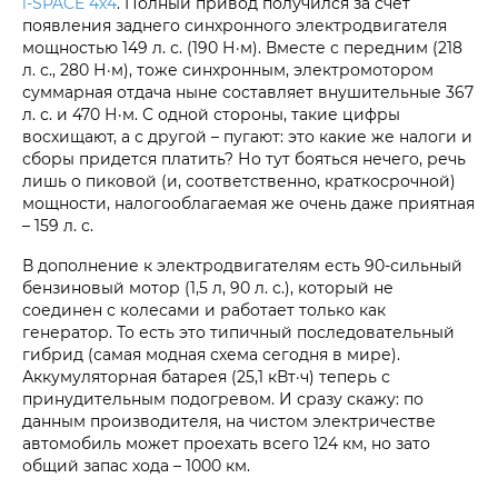
i‑SPACE 4х4
. Полный привод получился за счет
появления заднего синхронного электродвигателя
мощностью 149 л. с. (190 Н·м). Вместе с передним (218
л. с., 280 Н·м), тоже синхронным, электромотором
суммарная отдача ныне составляет внушительные 367
л. с. и 470 Н·м. С одной стороны, такие цифры
восхищают, а с другой – пугают: это какие же налоги и
сборы придется платить? Но тут бояться нечего, речь
лишь о пиковой (и, соответственно, краткосрочной)
мощности, налогооблагаемая же очень даже приятная
– 159 л. с.
В дополнение к электродвигателям есть 90-сильный
бензиновый мотор (1,5 л, 90 л. с.), который не
соединен с колесами и работает только как
генератор. То есть это типичный последовательный
гибрид (самая модная схема сегодня в мире).
Аккумуляторная батарея (25,1 кВт·ч) теперь с
принудительным подогревом. И сразу скажу: по
данным производителя, на чистом электричестве
автомобиль может проехать всего 124 км, но зато
общий запас хода – 1000 км.