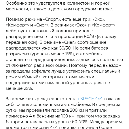
Особенно это чувствуется в холмистой и горной
местности, а также в дерганом городском потоке.
Помимо режима «Спорт», есть еще три: «Эко»,
«Комфорт» и «Снег». В режимах «Эко» и «Комфорт»
действует постоянный полный привод с
распределением тяги в пропорции 60/40 (в пользу
передней оси). В режиме «Снег» соотношение
распределяется уже как 50/50. Но если батарея
разряжена (уровень менее 15%), автомобиль
становится переднеприводным: задняя ось полностью
отключается ради экономии. Поэтому перед выездом
за пределы асфальта лучше установить специальный
режим «Умный», который автоматически
поддерживает минимальный уровень заряда не
меньше 25%.
За время четырехдневного теста
i‑SPACE 4×4
показал
себя очень экономичным автомобилем. В среднем за
сутки мы проезжали порядка 200 км и тратили
примерно 4 л бензина на 100 км, при том что зарядка
батареи оставалась на уровне 60–70%. Между прочим,
кроме трансмиссии 4×4 новинка получила более