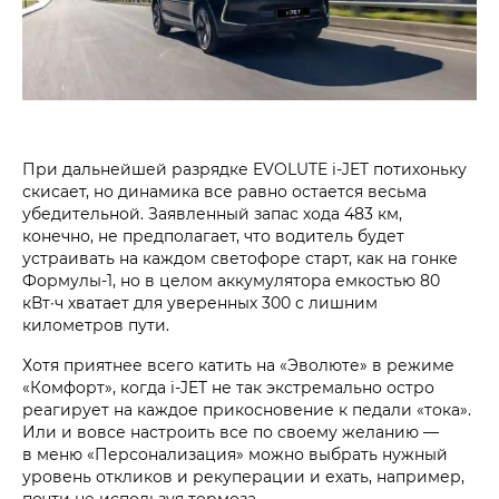
При дальнейшей разрядке EVOLUTE i‑JET потихоньку
скисает, но динамика все равно остается весьма
убедительной. Заявленный запас хода 483 км,
конечно, не предполагает, что водитель будет
устраивать на каждом светофоре старт, как на гонке
Формулы-1, но в целом аккумулятора емкостью 80
кВт∙ч хватает для уверенных 300 с лишним
километров пути.
Хотя приятнее всего катить на «Эволюте» в режиме
«Комфорт», когда i‑JET не так экстремально остро
реагирует на каждое прикосновение к педали «тока».
Или и вовсе настроить все по своему желанию —
в меню «Персонализация» можно выбрать нужный
уровень откликов и рекуперации и ехать, например,
почти не используя тормоза.