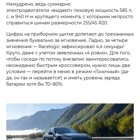
Немудрено, ведь суммарно
электродвигатели «выдают» пиковую мощность 585 л.
с. и 940 Н∙м крутящего момента, с которыми непросто
справиться шинам размерности 255/45 R20.
Цифры на приборном щитке долетают до трехзначных
значений буквально за мгновение. Ладно, за четыре
мгновения — Racelogic зафиксировал 4,4 секунды!
Круто, даже с учетом заявленных «4 ровно». Для того,
чтобы соседи по потоку внезапно заинтересовались
неожиданно быстрым кроссовером, нужно лишь два
условия — перейти в меню в режим «Гоночный» (да-
да, он так и называется!) и иметь уровень заряда
батареи хотя бы 70−80%.