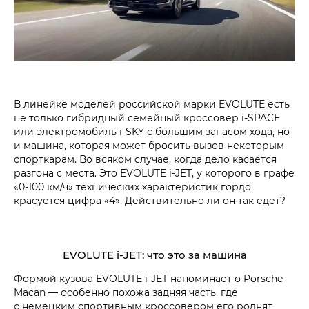
В линейке моделей российской марки EVOLUTE есть
не только гибридный семейный кроссовер i‑SPACE
или электромобиль i‑SKY с большим запасом хода, но
и машина, которая может бросить вызов некоторым
спорткарам. Во всяком случае, когда дело касается
разгона с места. Это EVOLUTE i‑JET, у которого в графе
«0-100 км/ч» технических характеристик гордо
красуется цифра «4». Действительно ли он так едет?
EVOLUTE i‑JET: что это за машина
Формой кузова EVOLUTE i‑JET напоминает о Porsche
Macan — особенно похожа задняя часть, где
с немецким спортивным кроссовером его роднят