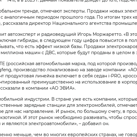
обальном тренде, отмечают эксперты. Продажи новых элект
ю с аналогичным периодом прошлого года. По итогам трех к
е, рассказала директор Национального агентства промыш
рит автоэксперт и радиоведущий Игорь Моржаретто. «В это
ключая гибриды, в следующем году цифра повысится в полто
абывать, что есть эффект низкой базы. Продажи электрокаров
миллиона машин с ДВС, которые будут проданы в целом в э
UTE (российская автомобильная марка, под которой произв
eng, производство локализовано на заводе компании «АО
 продуктовая линейка включает в себя седан i‑PRO, кроссо
ентированный преимущественно на использование в корпор
ассказали в компании «АО ЭВИА».
обильной индустрии. В стране уже есть компании, которые
чественные зарядные станции для электромобилей, отмеча
е для нас направление. И рынок, по большому счету, в прош
кзотикой. И этот рынок необходимо развивать, чтобы спр
и являются электроавтомобили», – добавил он.
нно меньше, чем во многих европейских странах, не говор