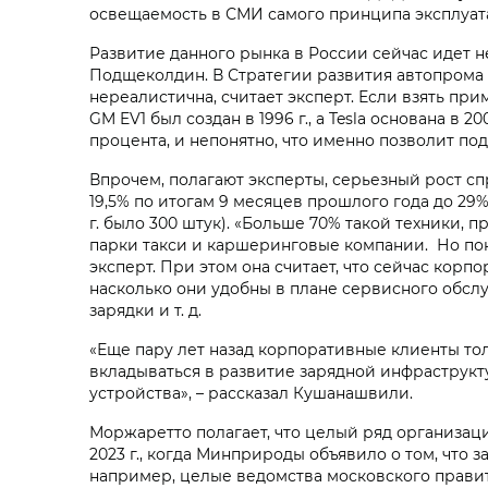
освещаемость в СМИ самого принципа эксплуат
Развитие данного рынка в России сейчас идет 
Подщеколдин. В Стратегии развития автопрома Р
нереалистична, считает эксперт. Если взять п
GM EV1 был создан в 1996 г., а Tesla основана в
процента, и непонятно, что именно позволит по
Впрочем, полагают эксперты, серьезный рост сп
19,5% по итогам 9 месяцев прошлого года до 29%
г. было 300 штук). «Больше 70% такой техники
парки такси и каршеринговые компании. Но пок
эксперт. При этом она считает, что сейчас кор
насколько они удобны в плане сервисного обслу
зарядки и т. д.
«Еще пару лет назад корпоративные клиенты т
вкладываться в развитие зарядной инфраструкт
устройства», – рассказал Кушанашвили.
Моржаретто полагает, что целый ряд организац
2023 г., когда Минприроды объявило о том, что 
например, целые ведомства московского правите