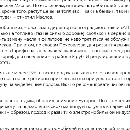
еслав Маслов. По его словам, интерес потребителей к элек
кроме того, растут цены на топливо ‒ как на бензин, так и 
уда», – отметил Маслов.
мобилями», – рассказал директор волгоградского такси «А
лько на топливо (газ не сильно дороже), сколько на сервисн
ть замену масла и фильтров, не надо тратиться на обслужи
исков. При этом, по словам Почевалова, для развития рын
во. «Тарифы на заправках зашкаливают, – пояснил предприни
что тариф для населения – в районе 5 руб. И регулирование 
тят».
авлять не менее 15% от всех продаж новых авто», ‒ заявил 
о пока не все регионы приняли льготы при уплате транспор
тупу на выделенные полосы. Важно рекомендовать чиновни
ассового отдыха, обратил внимание Буторин. По его мнению
 могут и подзарядить свою машину, и погулять в парке. «
аким образом, подход к развитию электромобильной индус
 между количеством электромобилей и существующей «запр