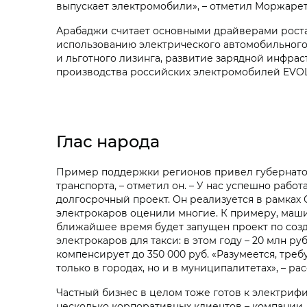
выпускает электромобили», – отметил Моржаре
Арабаджи считает основными драйверами роста
использованию электрического автомобильного 
и льготного лизинга, развитие зарядной инфрас
производства российских электромобилей EVOL
Глас народа
Пример поддержки регионов привел губернатор
транспорта, – отметил он. – У нас успешно раб
долгосрочный проект. Он реализуется в рамках 
электрокаров оценили многие. К примеру, маши
ближайшее время будет запущен проект по созд
электрокаров для такси: в этом году – 20 млн р
компенсирует до 350 000 руб. «Разумеется, тре
только в городах, но и в муниципалитетах», – ра
Частный бизнес в целом тоже готов к электрифи
несколько корпоративных клиентов – компании,