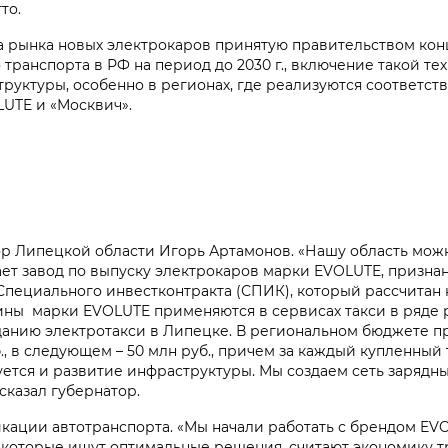
тто.
 рынка новых электрокаров принятую правительством кон
транспорта в РФ на период до 2030 г., включение такой т
труктуры, особенно в регионах, где реализуются соответст
UTE и «Москвич».
 Липецкой области Игорь Артамонов. «Нашу область можн
отает завод по выпуску электрокаров марки EVOLUTE, призн
Специального инвестконтракта (СПИК), который рассчитан н
ны марки EVOLUTE применяются в сервисах такси в ряде р
анию электротакси в Липецке. В региональном бюджете п
уб., в следующем – 50 млн руб., причем за каждый купленн
буется и развитие инфраструктуры. Мы создаем сеть зарядн
ссказал губернатор.
кации автотранспорта. «Мы начали работать с брендом EVOL
 которые ищут оптимальные решения, считают экономику т