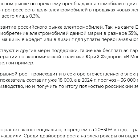
льном рынке по-прежнему преобладают автомобили с двига
 прогресс есть: доля электромобилей в продажах новых ле
а всего лишь 0,3%.
звитие российского рынка электромобилей. Так, на сайте
иобретение электромобилей данной марки в размере 35%, но
 машины в кредит или в лизинг для уплаты первоначальног
твуют и другие меры поддержки, такие как бесплатная пар
дерации по экономической политике Юрий Федоров. «В Мос
вел он пример.
рывной рост происходит и в секторе отечественного элект
оказатель составит уже 18 000, а в 2024 г. прогноз – 36 00
изводство, но и получить по итогу полностью российский 
с растет экспоненциально, в среднем на 20‒30% в год», – 
швили. Среди драйверов роста на электрокары он выдел