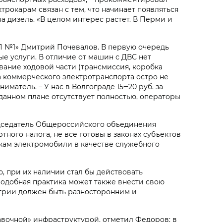
трокарам связан с тем, что начинает появляться
на дизель. «В целом интерес растет. В Перми и
ТП №1» Дмитрий Почевалов. В первую очередь
ые услуги. В отличие от машин с ДВС нет
вание ходовой части (трансмиссия, коробка
ка коммерческого электротранспорта остро не
матель. – У нас в Волгограде 15‒20 руб. за
в данном плане отсутствует полностью, операторы
председатель Общероссийского объединения
тного налога, не все готовы в законах субъектов
кам электромобили в качестве служебного
, при их наличии стал бы действовать
Подобная практика может также внести свою
трии должен быть разносторонним и
авочной» инфраструктурой, отметил Федоров: в