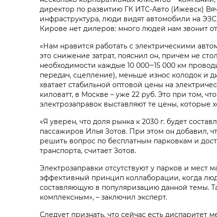
директор по развитию ГК ИТС-Авто (Ижевск) Вяч
инфраструктура, люди видят автомобили на ЭЗС, 
Кирове нет дилеров: много людей нам звонит отт
«Нам нравится работать с электрическими авто
это снижение затрат, пояснил он, причем не сто
необходимости каждые 10 000‒15 000 км проводи
передач, сцепление), меньше износ колодок и д
хватает стабильной оптовой цены на электричест
киловатт, в Москве – уже 22 руб. Это при том, 
электрозаправок выставляют те цены, которые хо
«Я уверен, что доля рынка к 2030 г. будет сост
пассажиров Илья Зотов. При этом он добавил, чт
решить вопрос по бесплатным парковкам и дос
транспорта, считает Зотов.
Электрозаправки отсутствуют у парков и мест м
эффективный принцип коллаборации, когда люди
составляющую в популяризацию данной темы. Т
комплексным», – заключил эксперт.
Следует признать, что сейчас есть диспаритет