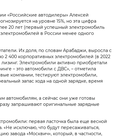
ации «Российские автодилеры» Алексей
огнозируется на уровне 15%, но эта цифра
олее 20 лет (первый успешный электромобиль
нка электромобилей в России менее одного
патели. Их доля, по словам Арабаджи, выросла с
ано 2 400 корпоративных электромобилей (в 2022
 в лизинг. Электромобили активно приобретали
нге – это автомобили с ДВС», – отметила
говые компании, тестируют электромобили,
реальный запас хода на одной зарядке, время
м автомобилям, а сейчас они уже готовы
 сразу запрашивают оригинальные зарядные
ктромобили: первая ласточка была еще весной
а. «Не исключаю, что будут пересаживаться,
ию завода «Москвич», который, в частности,