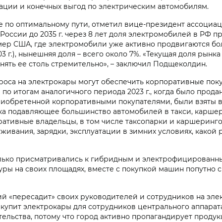
ации и конечных выгод по электрическим автомобилям.
не по оптимальному пути, отметил вице-президент ассоци
оссии до 2035 г. через 8 лет доля электромобилей в РФ пр
ример США, где электромобили уже активно продвигаются б
 2003 г.), нынешняя доля – всего около 7%. «Текущая доля ры
днять ее столь стремительно», – заключил Подщеколдин.
роса на электрокары могут обеспечить корпоративные поку
 по итогам аналогичного периода 2023 г., когда было прод
, приобретенной корпоративными покупателями, были взяты
а подавляющее большинство автомобилей в такси, каршери
поративные владельцы, в том числе таксопарки и каршерин
живания, зарядки, эксплуатации в зимних условиях, какой 
олько присматривались к гибридным и электрофицированны
уры на своих площадях, вместе с покупкой машин попутно
ий «пересадит» своих руководителей и сотрудников на эле
закупит электрокары для сотрудников центрального аппарат
льства, потому что город активно пропагандирует продукц