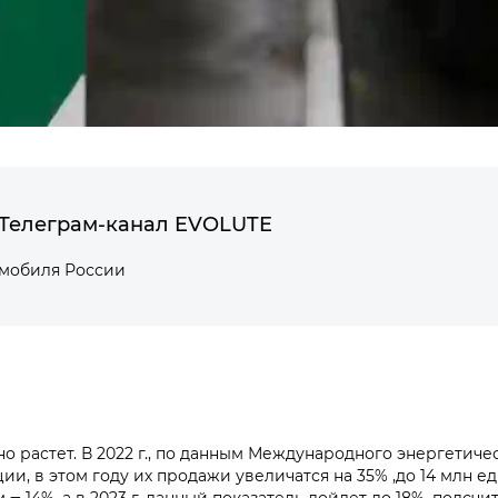
Телеграм-канал EVOLUTE
омобиля России
растет. В 2022 г., по данным Международного энергетичес
ции, в этом году их продажи увеличатся на 35% ,до 14 млн е
2-м ‒ 14%, а в 2023 г. данный показатель дойдет до 18%, подс