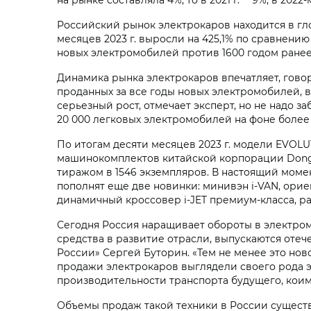
Российский рынок электрокаров находится в гл
месяцев 2023 г. выросли на 425,1% по сравнени
новых электромобилей против 1600 годом ране
Динамика рынка электрокаров впечатляет, гово
проданных за все годы новых электромобилей, в
серьезный рост, отмечает эксперт, но не надо з
20 000 легковых электромобилей на фоне более 
По итогам десяти месяцев 2023 г. модели EVOL
машинокомплектов китайской корпорации Dongf
тиражом в 1546 экземпляров. В настоящий момент
пополнят еще две новинки: минивэн i‑VAN, ори
динамичный кроссовер i‑JET премиум-класса, р
Сегодня Россия наращивает обороты в электром
средства в развитие отрасли, выпускаются оте
России» Сергей Буторин. «Тем не менее это ново
продажи электрокаров выглядели своего рода э
производительности транспорта будущего, коим 
Объемы продаж такой техники в России существе