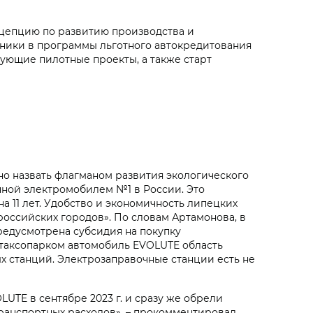
цепцию по развитию производства и
ехники в программы льготного автокредитования
вующие пилотные проекты, а также старт
о назвать флагманом развития экологического
анной электромобилем №1 в России. Это
а 11 лет. Удобство и экономичность липецких
оссийских городов». По словам Артамонова, в
редусмотрена субсидия на покупку
ый таксопарком автомобиль EVOLUTE область
ых станций. Электрозаправочные станции есть не
UTE в сентябре 2023 г. и сразу же обрели
ранспортных расходов», – прокомментировал