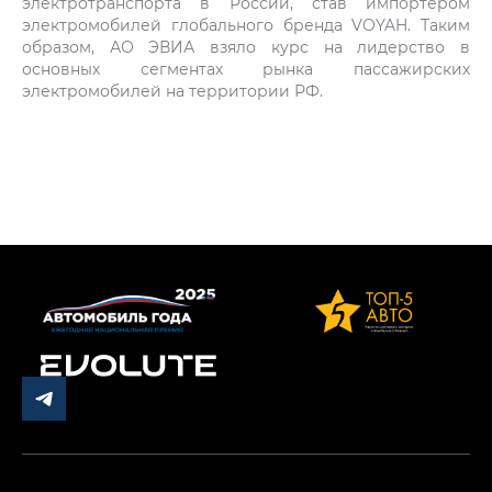
электротранспорта в России, став импортером
электромобилей глобального бренда VOYAH. Таким
образом, АО ЭВИА взяло курс на лидерство в
основных сегментах рынка пассажирских
электромобилей на территории РФ.