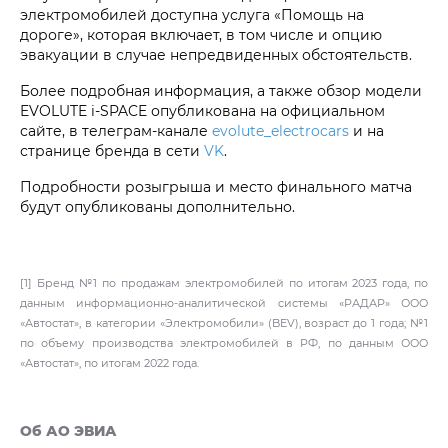
электромобилей доступна услуга «Помощь на
дороге», которая включает, в том числе и опцию
эвакуации в случае непредвиденных обстоятельств.
Более подробная информация, а также обзор модели
EVOLUTE i‑SPACE опубликована на официальном
сайте, в телеграм-канале
evolute_electrocars
и на
странице бренда в сети
VK
.
Подробности розыгрыша и место финального матча
будут опубликованы дополнительно.
[1] Бренд №1 по продажам электромобилей по итогам 2023 года, по
данным информационно-аналитической системы «РАДАР» ООО
«Автостат», в категории «Электромобили» (BEV), возраст до 1 года; №1
по объему производства электромобилей в РФ, по данным ООО
«Автостат», по итогам 2022 года.
Об АО ЭВИА