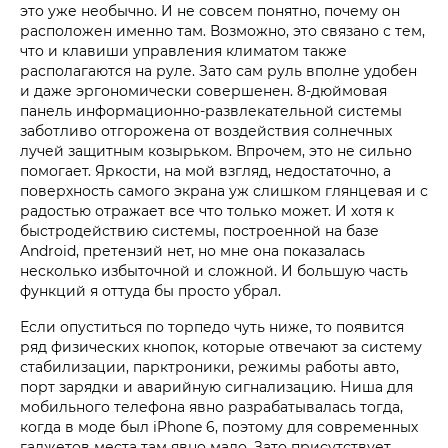
это уже необычно. И не совсем понятно, почему он
расположен именно там. Возможно, это связано с тем,
что и клавиши управления климатом также
располагаются на руле. Зато сам руль вполне удобен
и даже эргономически совершенен. 8-дюймовая
панель информационно-развлекательной системы
заботливо отгорожена от воздействия солнечных
лучей защитным козырьком. Впрочем, это не сильно
помогает. Яркости, на мой взгляд, недостаточно, а
поверхность самого экрана уж слишком глянцевая и с
радостью отражает все что только может. И хотя к
быстродействию системы, построенной на базе
Android, претензий нет, но мне она показалась
несколько избыточной и сложной. И большую часть
функций я оттуда бы просто убрал.
Если опуститься по торпедо чуть ниже, то появится
ряд физических кнопок, которые отвечают за систему
стабилизации, парктроники, режимы работы авто,
порт зарядки и аварийную сигнализацию. Ниша для
мобильного телефона явно разрабатывалась тогда,
когда в моде был iPhone 6, поэтому для современных
гаджетов места там явно мало. Зато присутствует