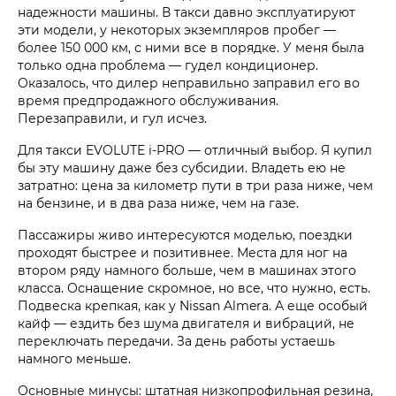
надежности машины. В такси давно эксплуатируют
эти модели, у некоторых экземпляров пробег —
более 150 000 км, с ними все в порядке. У меня была
только одна проблема — гудел кондиционер.
Оказалось, что дилер неправильно заправил его во
время предпродажного обслуживания.
Перезаправили, и гул исчез.
Для такси EVOLUTE i‑PRO — отличный выбор. Я купил
бы эту машину даже без субсидии. Владеть ею не
затратно: цена за километр пути в три раза ниже, чем
на бензине, и в два раза ниже, чем на газе.
Пассажиры живо интересуются моделью, поездки
проходят быстрее и позитивнее. Места для ног на
втором ряду намного больше, чем в машинах этого
класса. Оснащение скромное, но все, что нужно, есть.
Подвеска крепкая, как у Nissan Almera. А еще особый
кайф — ездить без шума двигателя и вибраций, не
переключать передачи. За день работы устаешь
намного меньше.
Основные минусы: штатная низкопрофильная резина,