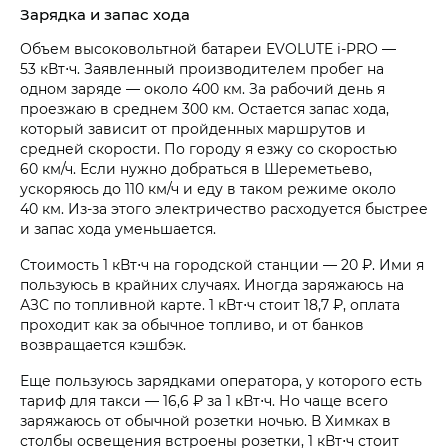
Зарядка и запас хода
Объем высоковольтной батареи EVOLUTE i‑PRO —
53 кВт⋅ч. Заявленный производителем пробег на
одном заряде — около 400 км. За рабочий день я
проезжаю в среднем 300 км. Остается запас хода,
который зависит от пройденных маршрутов и
средней скорости. По городу я езжу со скоростью
60 км/ч. Если нужно добраться в Шереметьево,
ускоряюсь до 110 км/ч и еду в таком режиме около
40 км. Из-за этого электричество расходуется быстрее
и запас хода уменьшается.
Стоимость 1 кВт⋅ч на городской станции — 20 ₽. Ими я
пользуюсь в крайних случаях. Иногда заряжаюсь на
АЗС по топливной карте. 1 кВт⋅ч стоит 18,7 ₽, оплата
проходит как за обычное топливо, и от банков
возвращается кэшбэк.
Еще пользуюсь зарядками оператора, у которого есть
тариф для такси — 16,6 ₽ за 1 кВт⋅ч. Но чаще всего
заряжаюсь от обычной розетки ночью. В Химках в
столбы освещения встроены розетки, 1 кВт⋅ч стоит