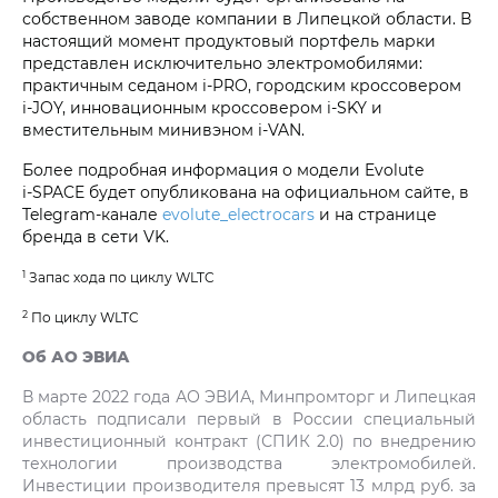
собственном заводе компании в Липецкой области. В
настоящий момент продуктовый портфель марки
представлен исключительно электромобилями:
практичным седаном i‑PRO, городским кроссовером
i‑JOY, инновационным кроссовером i‑SKY и
вместительным минивэном i‑VAN.
Более подробная информация о модели Evolute
i‑SPACE будет опубликована на официальном сайте, в
Telegram-канале
evolute_electrocars
и на странице
бренда в сети VK.
1
Запас хода по циклу WLTC
2
По циклу WLTC
Об АО ЭВИА
В марте 2022 года АО ЭВИА, Минпромторг и Липецкая
область подписали первый в России специальный
инвестиционный контракт (СПИК 2.0) по внедрению
технологии производства электромобилей.
Инвестиции производителя превысят 13 млрд руб. за