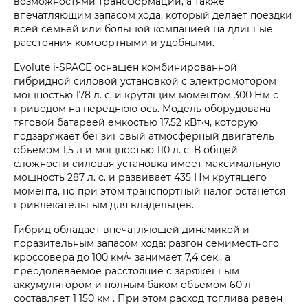
возможностями трансформации, а также
впечатляющим запасом хода, который делает поездки
всей семьей или большой компанией на длинные
расстояния комфортными и удобными.
Evolute i‑SPACE оснащен комбинированной
гибридной силовой установкой с электромотором
мощностью 178 л. с. и крутящим моментом 300 Нм с
приводом на переднюю ось. Модель оборудована
тяговой батареей емкостью 17.52 кВт·ч, которую
подзаряжает бензиновый атмосферный двигатель
объемом 1,5 л и мощностью 110 л. с. В общей
сложности силовая установка имеет максимальную
мощность 287 л. с. и развивает 435 Нм крутящего
момента, но при этом транспортный налог останется
привлекательным для владельцев.
Гибрид обладает впечатляющей динамикой и
поразительным запасом хода: разгон семиместного
кроссовера до 100 км/ч занимает 7,4 сек., а
преодолеваемое расстояние с заряженным
аккумулятором и полным баком объемом 60 л
составляет 1 150 км . При этом расход топлива равен