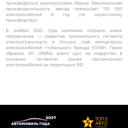
производиться крупноузловая сборка. Максимальная
производительность завода превышает 100 000
электромобилей в год (по окрасочному
производству).
В ноябре 2022 года компания открыла новое
направление — развитие премиального сегмента
электротранспорта в России, став импортером
электромобилей глобального бренда VOYAH. Таким
образом, АО «ЭВИА» взяло курс на лидерство в
основных сегментах рынка пассажирских
электромобилей на территории РФ.