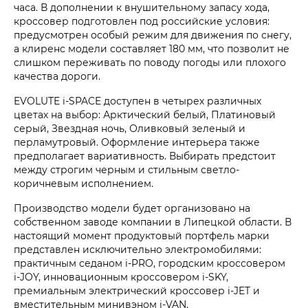
часа. В дополнении к внушительному запасу хода,
кроссовер подготовлен под российские условия:
предусмотрен особый режим для движения по снегу,
а клиренс модели составляет 180 мм, что позволит не
слишком переживать по поводу погоды или плохого
качества дороги.
EVOLUTE i‑SPACE доступен в четырех различных
цветах на выбор: Арктический белый, Платиновый
серый, Звездная ночь, Оливковый зеленый и
перламутровый. Оформление интерьера также
предполагает вариативность. Выбирать предстоит
между строгим черным и стильным светло-
коричневым исполнением.
Производство модели будет организовано на
собственном заводе компании в Липецкой области. В
настоящий момент продуктовый портфель марки
представлен исключительно электромобилями:
практичным седаном i‑PRO, городским кроссовером
i‑JOY, инновационным кроссовером i‑SKY,
премиальным электрический кроссовер i‑JET и
вместительным минивэном i‑VAN.