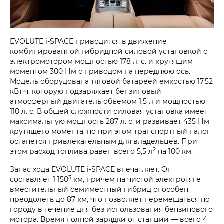
EVOLUTE i‑SPACE приводится в движение
комбинированной гибридной силовой установкой с
электромотором мощностью 178 л. с. и крутящим
моментом 300 Нм с приводом на переднюю ось.
Модель оборудована тяговой батареей емкостью 17.52
кВт·ч, которую подзаряжает бензиновый
атмосферный двигатель объемом 1,5 л и мощностью
110 л. с. В общей сложности силовая установка имеет
максимальную мощность 287 л. с. и развивает 435 Нм
крутящего момента, но при этом транспортный налог
останется привлекательным для владельцев. При
2
этом расход топлива равен всего 5,5 л
на 100 км.
Запас хода EVOLUTE i‑SPACE впечатляет. Он
3
составляет 1 150
км, причем на чистой электротяге
вместительный семиместный гибрид способен
преодолеть до 87 км, что позволяет перемещаться по
городу в течение дня без использования бензинового
мотора. Время полной зарядки от станции — всего 4