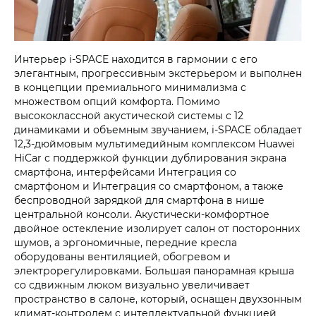
Интерьер i‑SPACE находится в гармонии с его
элегантным, прогрессивным экстерьером и выполнен
в концепции премиального минимализма с
множеством опций комфорта. Помимо
высококлассной акустической системы с 12
динамиками и объемным звучанием, i‑SPACE обладает
12,3-дюймовым мультимедийным комплексом Huawei
HiCar с поддержкой функции дублирования экрана
смартфона, интерфейсами Интеграция со
смартфоном и Интеграция со смартфоном, а также
беспроводной зарядкой для смартфона в нише
центральной консоли. Акустически-комфортное
двойное остекление изолирует салон от посторонних
шумов, а эргономичные, передние кресла
оборудованы вентиляцией, обогревом и
электрорегулировками. Большая панорамная крыша
со сдвижным люком визуально увеличивает
пространство в салоне, который, оснащен двухзонным
климат-контролем с интеллектуальной функцией