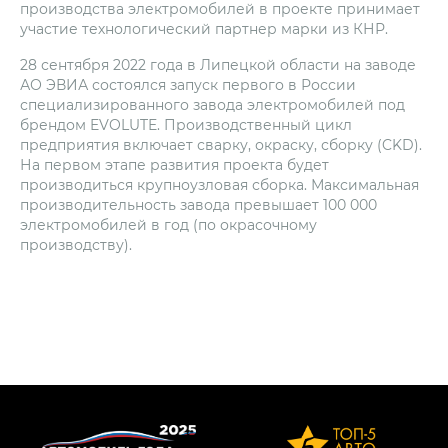
производства электромобилей в проекте принимает
участие технологический партнер марки из КНР.
28 сентября 2022 года в Липецкой области на заводе
АО ЭВИА состоялся запуск первого в России
специализированного завода электромобилей под
брендом EVOLUTE. Производственный цикл
предприятия включает сварку, окраску, сборку (CKD).
На первом этапе развития проекта будет
производиться крупноузловая сборка. Максимальная
производительность завода превышает 100 000
электромобилей в год (по окрасочному
производству).