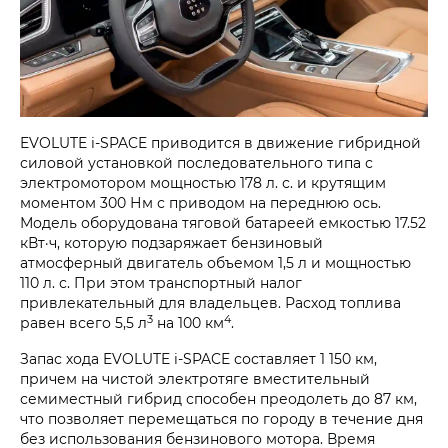
EVOLUTE i‑SPACE приводится в движение гибридной
силовой установкой последовательного типа с
электромотором мощностью 178 л. с. и крутящим
моментом 300 Нм с приводом на переднюю ось.
Модель оборудована тяговой батареей емкостью 17.52
кВт·ч, которую подзаряжает бензиновый
атмосферный двигатель объемом 1,5 л и мощностью
110 л. с. При этом транспортный налог
привлекательный для владельцев. Расход топлива
3
4
равен всего 5,5 л
на 100 км
.
Запас хода EVOLUTE i‑SPACE составляет 1 150 км,
причем на чистой электротяге вместительный
семиместный гибрид способен преодолеть до 87 км,
что позволяет перемещаться по городу в течение дня
без использования бензинового мотора. Время