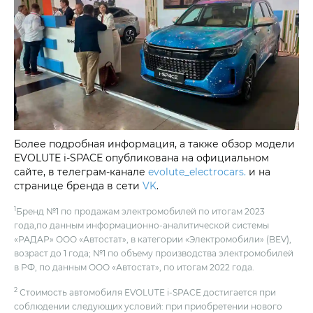
Более подробная информация, а также обзор модели
EVOLUTE i‑SPACE опубликована на официальном
сайте, в телеграм-канале
evolute_electrocars.
и на
странице бренда в сети
VK
.
1
Бренд №1 по продажам электромобилей по итогам 2023
года,по данным информационно-аналитической системы
«РАДАР» ООО «Автостат», в категории «Электромобили» (BEV),
возраст до 1 года; №1 по объему производства электромобилей
в РФ, по данным ООО «Автостат», по итогам 2022 года.
2
Стоимость автомобиля EVOLUTE i‑SPACE достигается при
соблюдении следующих условий: при приобретении нового