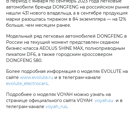
В период с января по сентябрь 2023 года легковые
автомобили бренда DONGFENG на российском рынке
нашли 431 нового владельца, а в сентябре продукция
марки разошлась тиражом в 84 экземпляра — на 12%
больше, чем месяцем ранее.
Модельный ряд легковых автомобилей DONGFENG в
России на текущий момент представлен седаном
бизнес-класса AEOLUS SHINE MAX, полноприводным
пикапом DF6, а также городским кроссовером
DONGFENG 580.
Более подробная информация о моделях EVOLUTE на
сайте
www.evolute.ru
и в телеграм-канале
evolute_electrocars
.
Подробнее о моделях VOYAH можно узнать на
странице официального сайта VOYAH
voyah.su
и в
телеграм-канале
voyah_rus
.